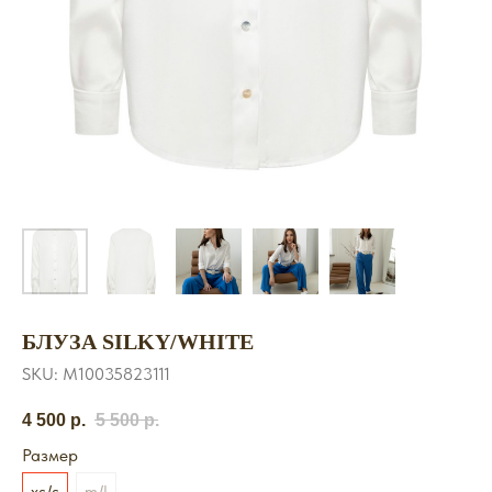
БЛУЗА SILKY/WHITE
SKU:
M10035823111
4 500
р.
5 500
р.
Размер
xs/s
m/l