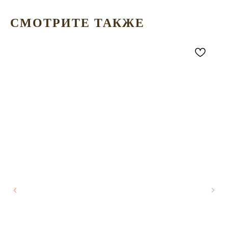
СМОТРИТЕ ТАКЖЕ
Телефон
+7 (903) 015-15-68
Почта
themod.design@ya.ru
/